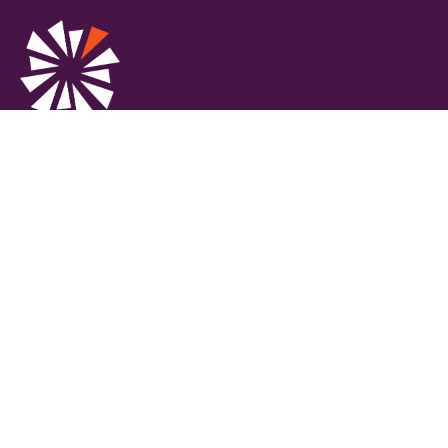
KONTAKT OSS
Grenland Næringsforening
Postadresse: Uniongata 18, 3732 Skien
Besøksadresse: Klostergata 33, 3732
Skien
E-post: post@grenlandnf.no
Telefon: 35 49 98 88
INFORMASJON