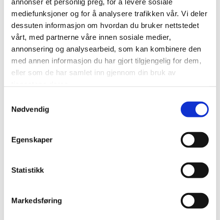
annonser et personlig preg, for å levere sosiale
mediefunksjoner og for å analysere trafikken vår. Vi deler
dessuten informasjon om hvordan du bruker nettstedet
27
vårt, med partnerne våre innen sosiale medier,
august
annonsering og analysearbeid, som kan kombinere den
17:00 - 21:00
med annen informasjon du har gjort tilgjengelig for dem,
Grenland Eiendomsnettverk & GNF
eller som de har samlet inn gjennom din bruk av
tjenestene deres.
Ung: Hvorfor satse i Grenland?
Samtykkevalg
Gamle Polet, Porsgrunn
Nødvendig
Egenskaper
SEPTEMBER
Statistikk
Markedsføring