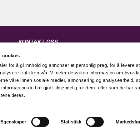
KONTAKT OSS
Grenland Næringsforening
r cookies
Postadresse: Uniongata 18, 3732 Skien
er for å gi innhold og annonser et personlig preg, for å levere s
nalysere trafikken vår. Vi deler dessuten informasjon om hvorda
Besøksadresse: Klostergata 33, 3732
nerne våre innen sosiale medier, annonsering og analysearbeid, 
Skien
formasjon du har gjort tilgjengelig for dem, eller som de har sa
stene deres.
E-post: post@grenlandnf.no
Telefon: 35 49 98 88
Egenskaper
Statistikk
Markedsfø
Getynet CMS
| Webdesign og webutvikling av
DCode