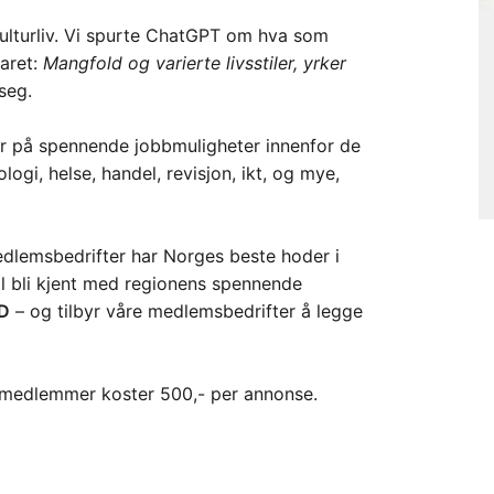
rt kulturliv. Vi spurte ChatGPT om hva som
aret:
Mangfold og varierte livsstiler, yrker
 seg.
byr på spennende jobbmuligheter innenfor de
logi, helse, handel, revisjon, ikt, og mye,
edlemsbedrifter har Norges beste hoder i
skal bli kjent med regionens spennende
D
– og tilbyr våre medlemsbedrifter å legge
-medlemmer koster 500,- per annonse.