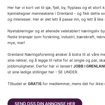
Her har vi kort vei til sjø, fjell, by, flyplass og et sto
kjennetegner menneskene i Grenland - og fikk dette sv
og interesser
. Her er det lett å passe inn, og lett å like
Nyetableringer og et allerede veletablert næringsliv 
fleste bransjer som forskning, industri, bærekraft, tekno
mye, mer!
Grenland Næringsforening ønsker å bidra til at våre m
sine rekker, og å legge til rette for at single og par, 
jobbmuligheter. Derfor har vi lansert
JOBB I GRENLAN
ut sine ledige stillinger her - SE UNDER.
Tilbudet er
GRATIS
for medlemmer, mens det for ikke
SEND OSS DIN ANNONSE HER