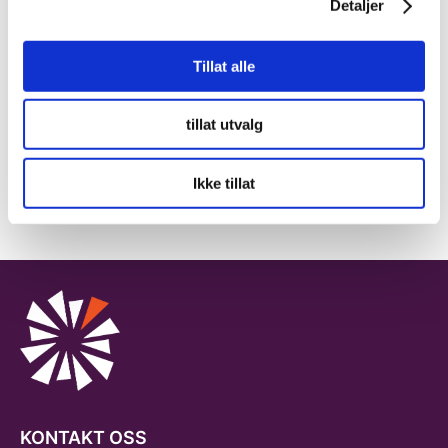
Detaljer
Innspill eller synspunkter?
Ta kontakt:
Tillat alle
Send en e-post
tillat utvalg
35 499 888
Ikke tillat
KONTAKT OSS