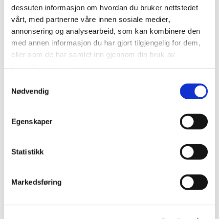
dessuten informasjon om hvordan du bruker nettstedet
plattform for å bygge nettverk og knytte kontakter
vårt, med partnerne våre innen sosiale medier,
mellom personer i ulike bransjer og virksomheter.
annonsering og analysearbeid, som kan kombinere den
Grenland Næringsforening er en tilrettelegger for
med annen informasjon du har gjort tilgjengelig for dem,
samarbeid og synergier i vår region, og dette
eller som de har samlet inn gjennom din bruk av
nettverket er en av våre arenaer i dette arbeidet.
tjenestene deres.
Samtykkevalg
Nødvendig
Egenskaper
Statistikk
Markedsføring