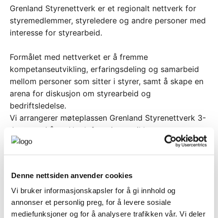
Grenland Styrenettverk er et regionalt nettverk for
styremedlemmer, styreledere og andre personer med
interesse for styrearbeid.
Formålet med nettverket er å fremme
kompetanseutvikling, erfaringsdeling og samarbeid
mellom personer som sitter i styrer, samt å skape en
arena for diskusjon om styrearbeid og
bedriftsledelse.
Vi arrangerer møteplassen Grenland Styrenettverk 3-
4 ganger i året. Her løfter vi tematikker og
problemstillinger knyttet opp mot styrearbeid.
Et godt styrenettverk kan bidra til økt kompetanse i
Denne nettsiden anvender cookies
styrene som igjen bidrar til langsiktig vekst og
bærekraftig utvikling i regionen vår.
Vi bruker informasjonskapsler for å gi innhold og
annonser et personlig preg, for å levere sosiale
mediefunksjoner og for å analysere trafikken vår. Vi deler
Grenland Styrenettverk kan også fungere som en