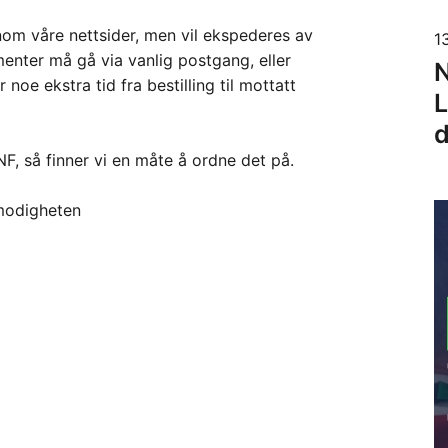
nnom våre nettsider, men vil ekspederes av
1
nter må gå via vanlig postgang, eller
N
oe ekstra tid fra bestilling til mottatt
L
d
F, så finner vi en måte å ordne det på.
lmodigheten