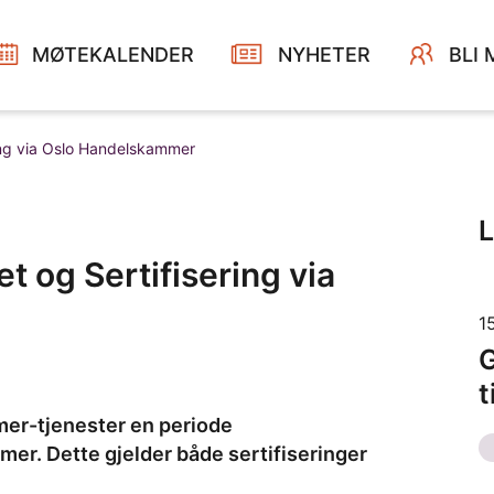
MØTEKALENDER
NYHETER
BLI
ring via Oslo Handelskammer
t og Sertifisering via
1
G
t
mer-tjenester en periode
r. Dette gjelder både sertifiseringer