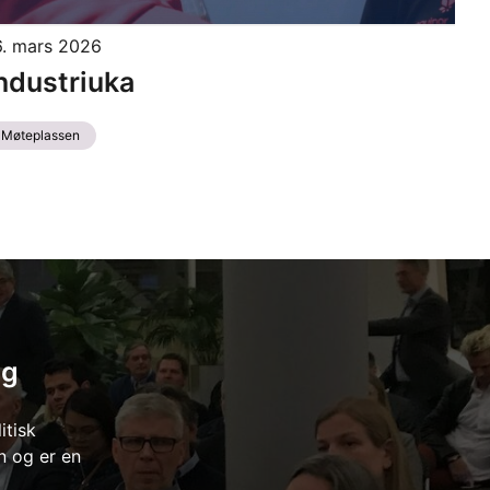
6. mars 2026
​​​​​​Industriuka
Møteplassen
ng
itisk
n og er en