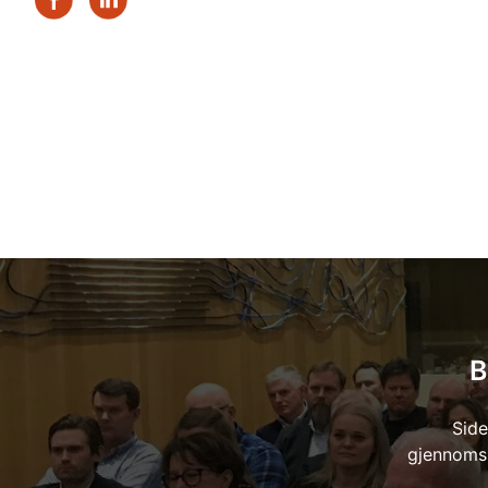
B
Side
gjennomsl