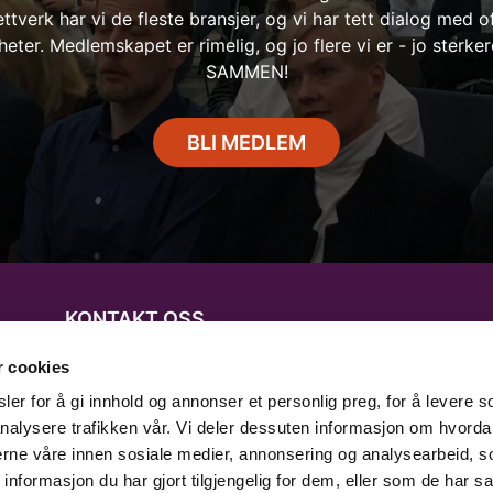
ettverk har vi de fleste bransjer, og vi har tett dialog med o
eter. Medlemskapet er rimelig, og jo flere vi er - jo sterkere
SAMMEN!
BLI MEDLEM
KONTAKT OSS
Grenland Næringsforening
r cookies
Postadresse: Uniongata 18, 3732 Skien
er for å gi innhold og annonser et personlig preg, for å levere s
nalysere trafikken vår. Vi deler dessuten informasjon om hvorda
Besøksadresse: Klostergata 33, 3732
nerne våre innen sosiale medier, annonsering og analysearbeid, 
Skien
formasjon du har gjort tilgjengelig for dem, eller som de har sa