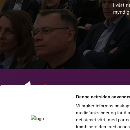
I vårt n
myndigh
Denne nettsiden anvende
Vi bruker informasjonskapsl
mediefunksjoner og for å a
nettstedet vårt, med part
kombinere den med annen in