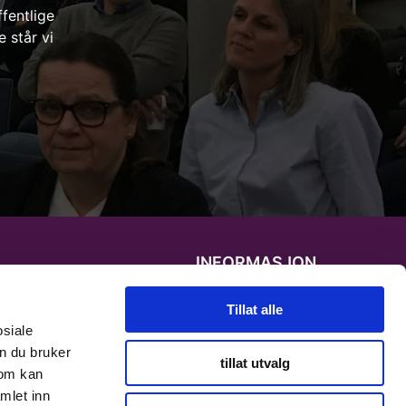
ffentlige
 står vi
INFORMASJON
Personvernerklæring
Tillat alle
osiale
Cookies informasjon
n du bruker
tillat utvalg
som kan
mlet inn